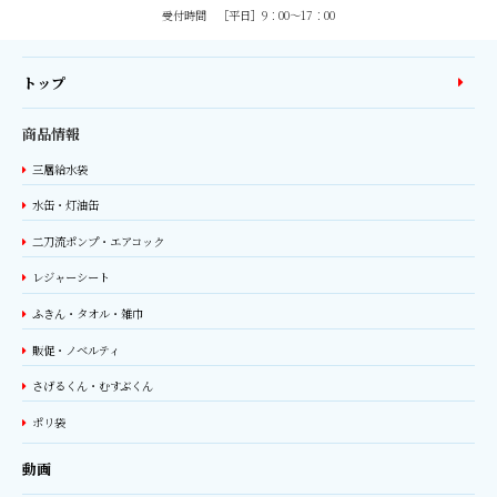
受付時間 ［平日］9：00〜17：00
トップ
商品情報
三層給水袋
水缶・灯油缶
二刀流ポンプ・エアコック
レジャーシート
ふきん・タオル・雑巾
販促・ノベルティ
さげるくん・むすぶくん
ポリ袋
動画