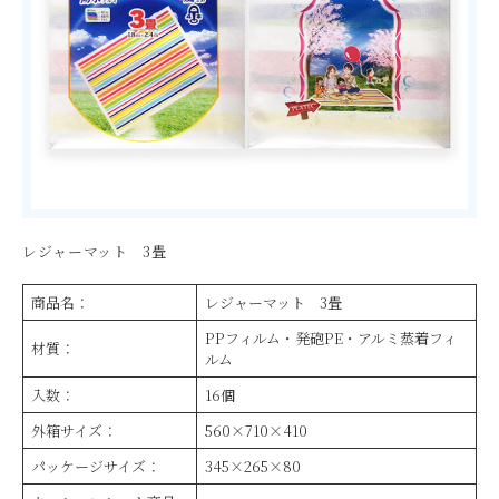
レジャーマット 3畳
商品名：
レジャーマット 3畳
PPフィルム・発砲PE・アルミ蒸着フィ
材質：
ルム
入数：
16個
外箱サイズ：
560×710×410
パッケージサイズ：
345×265×80