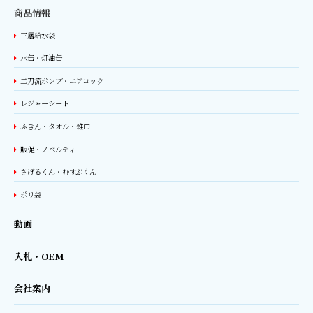
商品情報
三層給水袋
水缶・灯油缶
二刀流ポンプ・エアコック
レジャーシート
ふきん・タオル・雑巾
販促・ノベルティ
さげるくん・むすぶくん
ポリ袋
動画
入札・OEM
会社案内