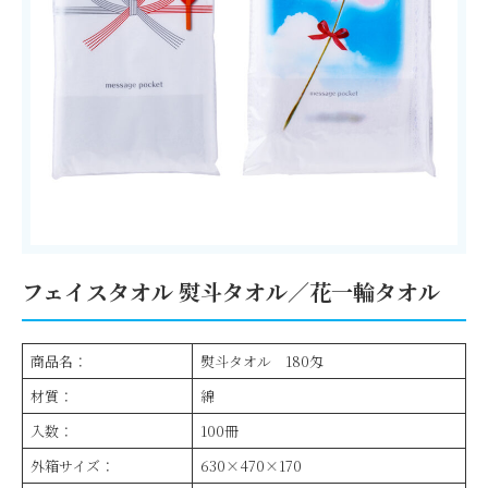
フェイスタオル 熨斗タオル／花一輪タオル
商品名：
熨斗タオル 180匁
材質：
綿
入数：
100冊
外箱サイズ：
630×470×170