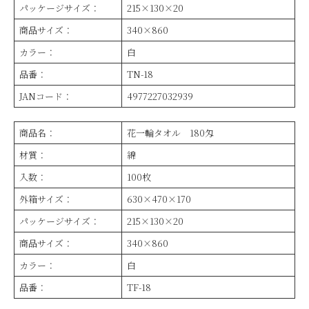
パッケージサイズ：
215×130×20
商品サイズ：
340×860
カラー：
白
品番：
TN-18
JANコード：
4977227032939
商品名：
花一輪タオル 180匁
材質：
綿
入数：
100枚
外箱サイズ：
630×470×170
パッケージサイズ：
215×130×20
商品サイズ：
340×860
カラー：
白
品番：
TF-18